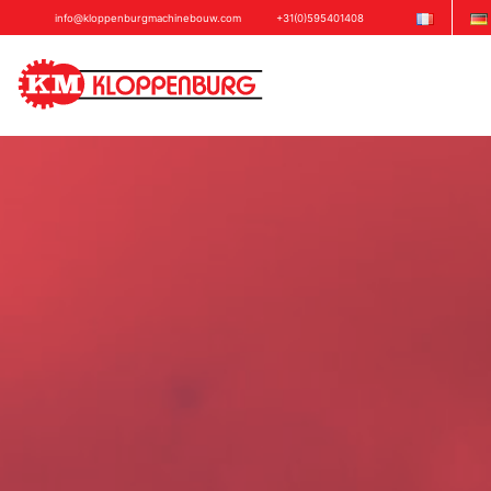
info@kloppenburgmachinebouw.com
+31(0)595401408