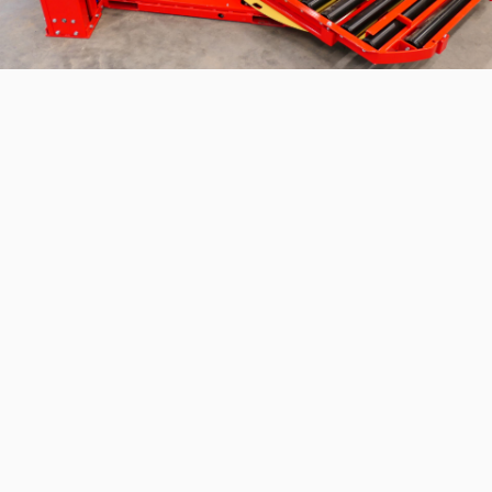
WICKLER
Sie können Ihre voll beladene Palette mit z.B.
Kartoffelsäcken mit Netz oder Folie mit unserer
Wickelmaschine HPW 3500 umwickeln. Der HPW 3500
ist speziell für den Anschluss an den Palettierer WiBo
TPV konzipiert. Der Wickelmaschine hat keine feste
Verbindung, so dass er einfach zu bewegen ist.