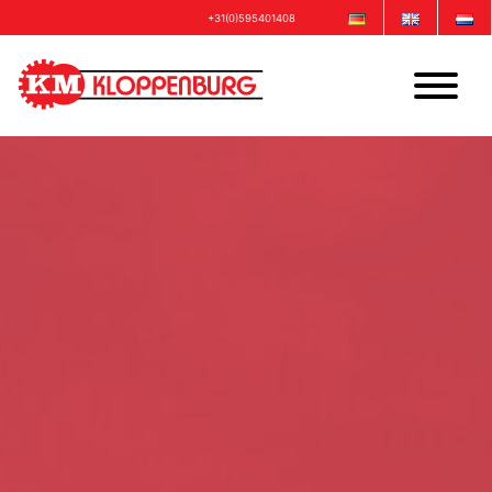
+31(0)595401408
info@kloppenburgmachinebouw.com