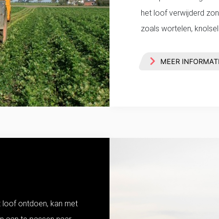
het loof verwijderd zo
zoals wortelen, knolseld
MEER INFORMAT
 loof ontdoen, kan met