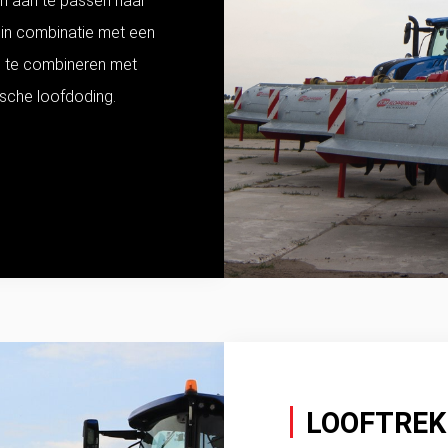
jn aan te passen naar
f in combinatie met een
d te combineren met
ische loofdoding.
LOOFTREK