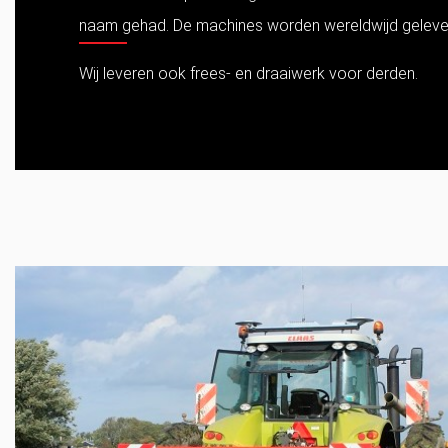
naam gehad. De machines worden wereldwijd geleve
Wij leveren ook frees- en draaiwerk voor derden.