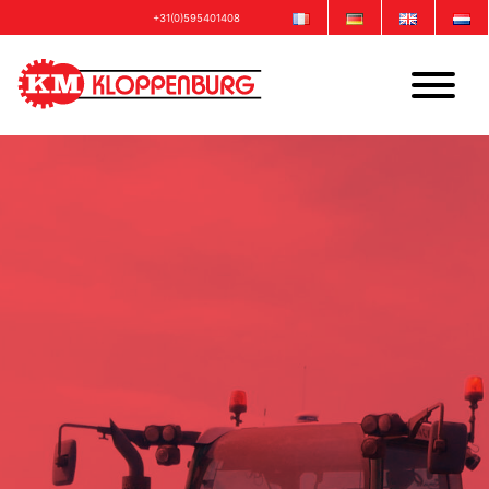
+31(0)595401408
info@kloppenburgmachinebouw.com