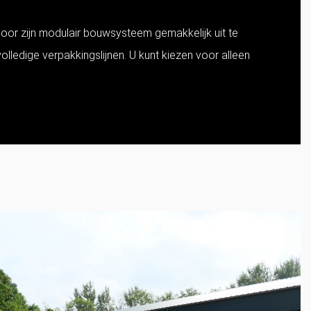
or zijn modulair bouwsysteem gemakkelijk uit te
lledige verpakkingslijnen. U kunt kiezen voor alleen