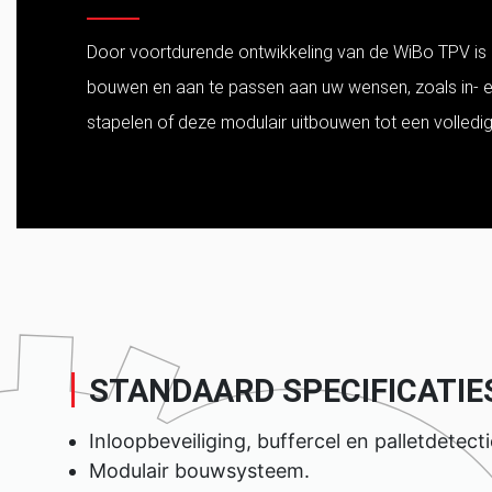
Door voortdurende ontwikkeling van de WiBo TPV is 
bouwen en aan te passen aan uw wensen, zoals in- en 
stapelen of deze modulair uitbouwen tot een volledig
STANDAARD SPECIFICATIE
Inloopbeveiliging, buffercel en palletdetecti
Modulair bouwsysteem.